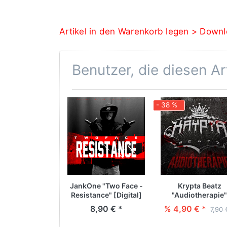
Artikel in den Warenkorb legen > Downl
Benutzer, die diesen A
- 38 %
JankOne "Two Face -
Krypta Beatz
Resistance" [Digital]
"Audiotherapie"
[Digital]
8,90 € *
% 4,90 € *
7,90 