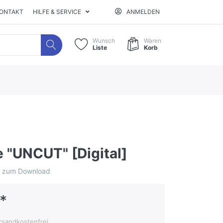
ONTAKT
HILFE & SERVICE
ANMELDEN
Wunsch
Waren
Liste
Korb
 "UNCUT" [Digital]
al zum Download
*
ersandkostenfrei