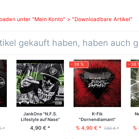
oaden unter "Mein Konto" > "Downloadbare Artikel"
rtikel gekauft haben, haben auch 
- 38 %
- 38 
JankOne "N.F.S.
K-Fik
N
Lifestyle auf Nase"
"Dornendiamant"
[Digital]
[Digital]
4,90 € *
% 4,90 € *
% 
€ *
7,90 € *