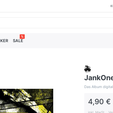
K
%
CKER
SALE
JankOne
Das Album digit
4,90 € 
inkl. MwSt. , V