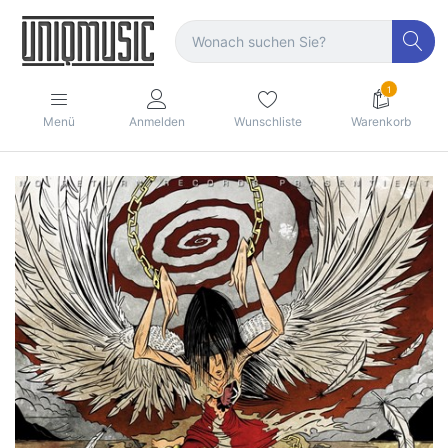
1
Menü
Anmelden
Wunschliste
Warenkorb