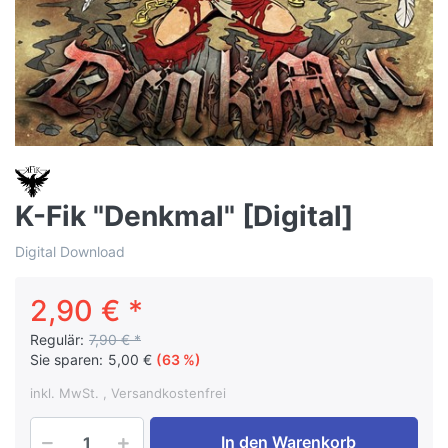
K-Fik "Denkmal" [Digital]
Digital Download
2,90 € *
Regulär:
7,90 € *
Sie sparen:
5,00 €
(63 %)
inkl. MwSt. , Versandkostenfrei
In den Warenkorb