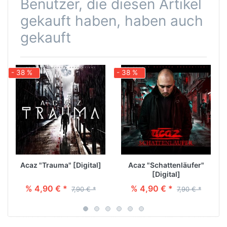
Benutzer, die diesen Artikel
gekauft haben, haben auch
gekauft
- 38 %
- 38 %
-
Acaz "Trauma" [Digital]
Acaz "Schattenläufer"
[Digital]
% 4,90 € *
% 4,90 € *
7,90 € *
7,90 € *