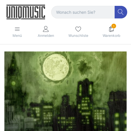
1
Menü
Anmelden
Wunschliste
Warenkorb