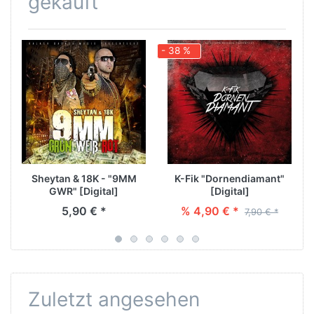
gekauft
- 38 %
-
Sheytan & 18K - "9MM
K-Fik "Dornendiamant"
GWR" [Digital]
[Digital]
5,90 € *
% 4,90 € *
7,90 € *
Zuletzt angesehen