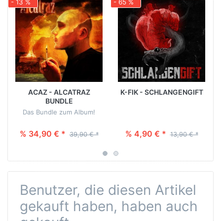
- 13 %
- 65 %
-
ACAZ - ALCATRAZ
K-FIK - SCHLANGENGIFT
BUNDLE
Das Bundle zum Album!
% 34,90 € *
% 4,90 € *
39,90 € *
13,90 € *
Benutzer, die diesen Artikel
gekauft haben, haben auch