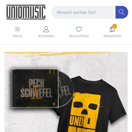
1
Menü
Anmelden
Wunschliste
Warenkorb