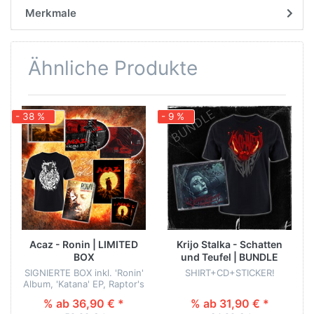
Merkmale
Ähnliche Produkte
- 38 %
- 9 %
-
Acaz - Ronin | LIMITED
Krijo Stalka - Schatten
BOX
und Teufel | BUNDLE
SIGNIERTE BOX inkl. 'Ronin'
SHIRT+CD+STICKER!
Album, 'Katana' EP, Raptor's
'Schatten' EP, exklusives
% ab 36,90 € *
% ab 31,90 € *
Shirt, Kommentarbuch,