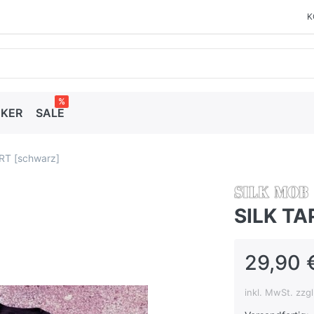
K
%
CKER
SALE
RT [schwarz]
SILK TA
29,90 
inkl. MwSt. zzg