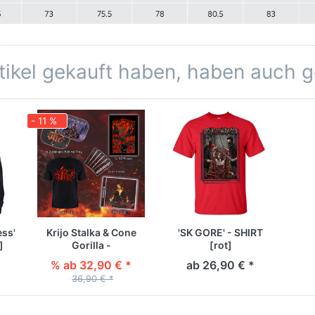
rtikel gekauft haben, haben auch 
- 11 %
ess'
Krijo Stalka & Cone
'SK GORE' - SHIRT
]
Gorilla -
[rot]
Schattenkrieger Vol. 2
% ab 32,90 € *
ab 26,90 € *
| BUNDLE
36,90 € *