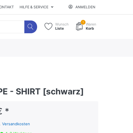
ONTAKT
HILFE & SERVICE
ANMELDEN
1
Wunsch
Waren
Liste
Korb
PE - SHIRT [schwarz]
€ *
l.
Versandkosten