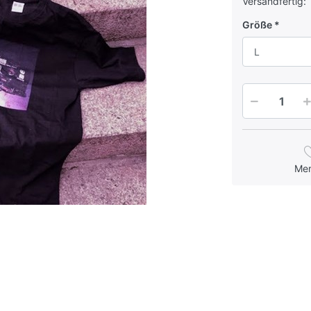
Versandfertig:
Größe
L
Me