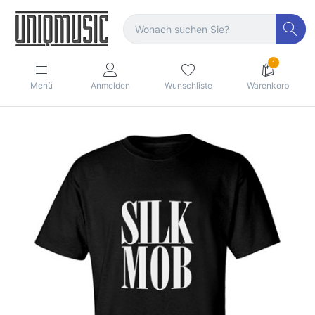
1
Menü
Anmelden
Wunschliste
Warenkorb