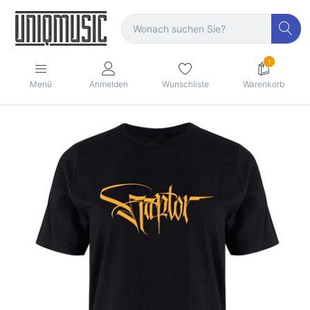
1
Menü
Anmelden
Wunschliste
Warenkorb