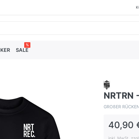
K
%
CKER
SALE
NRTRN 
GROßER RÜCKE
40,90 
inkl. MwSt. zzg