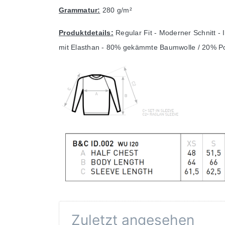
Grammatur:
280 g/m²
Produktdetails:
Regular Fit - Moderner Schnitt -
mit Elasthan - 80% gekämmte Baumwolle / 20% Po
Zuletzt angesehen