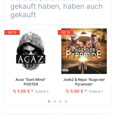
gekauft haben, haben auch
gekauft
- 66 %
- 50 %
-
Acaz "Dark Mind"
Joek2 & Nepo "Auge der
POSTER
Pyramide"
% 1,00 € *
% 5,90 € *
2,90 € *
11,90 € *