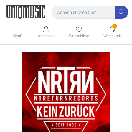
1
Menü
Anmelden
Wunschliste
Warenkorb