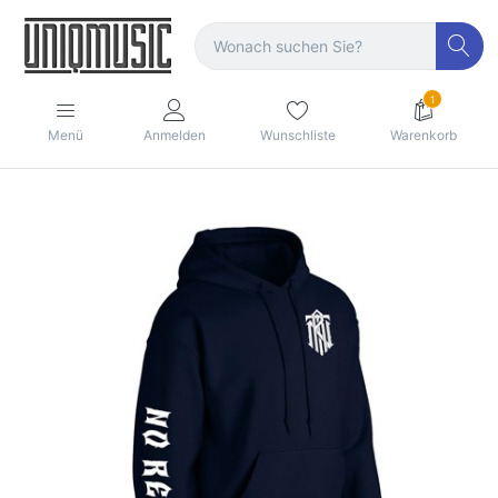
1
Menü
Anmelden
Wunschliste
Warenkorb