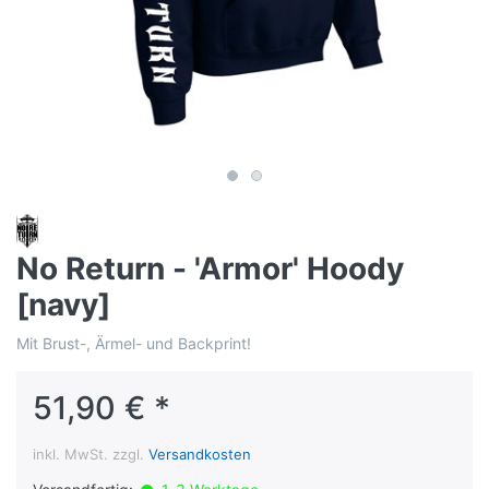
No Return - 'Armor' Hoody
[navy]
Mit Brust-, Ärmel- und Backprint!
51,90 € *
inkl. MwSt. zzgl.
Versandkosten