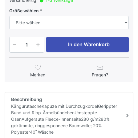
Versandfertig:
1-3 Werktage
Größe wählen
In den Warenkorb
Merken
Fragen?
Beschreibung
KängurutascheKapuze mit DurchzugkordelGerippter
Bund und Ripp-ÄrmelbündchenUmsteppte
ÖsenAufgeraute Fleece-Innenseite280 g/m280%
gekämmte, ringgesponnene Baumwolle; 20%
Polyester40˚ Wäsche