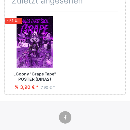
Zuletzt angesehen
- 51 %
LGoony "Grape Tape"
POSTER (DINA2)
% 3,90 € *
7,90 € *