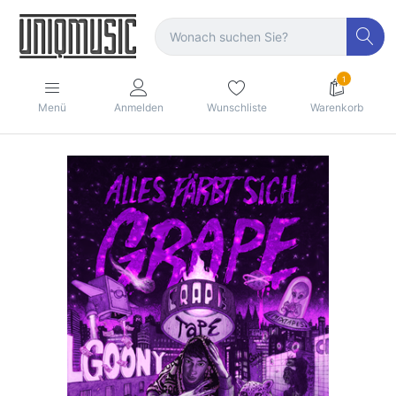
1
Menü
Anmelden
Wunschliste
Warenkorb