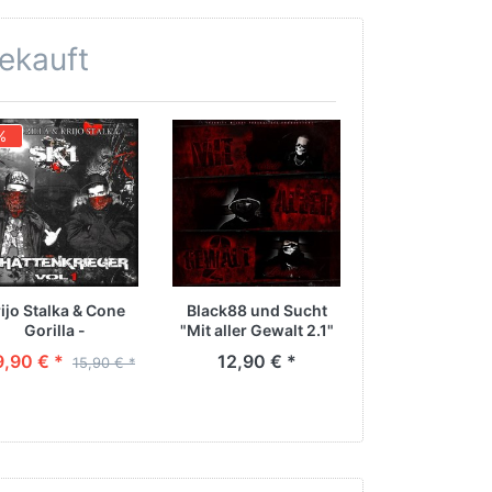
gekauft
%
ijo Stalka & Cone
Black88 und Sucht
Krijo Stalka - 
Gorilla -
"Mit aller Gewalt 2.1"
Kill' Shirt [sc
attenkrieger Vol. 1
9,90 € *
12,90 € *
ab 29,90 
15,90 € *
| CD