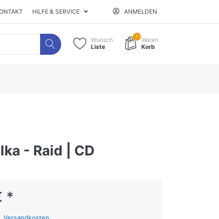
ONTAKT
HILFE & SERVICE
ANMELDEN
1
Wunsch
Waren
Liste
Korb
alka - Raid | CD
 *
l.
Versandkosten