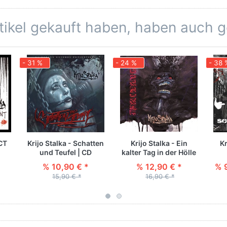
rtikel gekauft haben, haben auch 
- 31 %
- 24 %
- 38 
CT
Krijo Stalka - Schatten
Krijo Stalka - Ein
Kr
und Teufel | CD
kalter Tag in der Hölle
| CD
Sch
% 10,90 € *
% 12,90 € *
% 
15,90 € *
16,90 € *