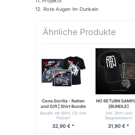
11. Projektil
12. Rote Augen Im Dunkeln
Ähnliche Produkte
Cone Gorilla - Ratten
NO RETURN SAMP
und Gift | Shirt Bundle
[BUNDLE]
Bundle mit Shirt, CD und
inkl. Shirt und
Poster!
Siegelstickern!
32,90 € *
31,90 € *