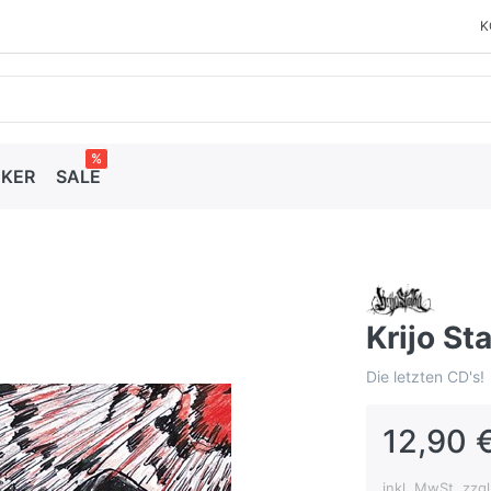
K
%
CKER
SALE
Krijo St
Die letzten CD's!
12,90 €
inkl. MwSt. zzg