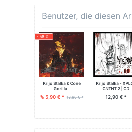
Benutzer, die diesen A
- 58 %
Krijo Stalka & Cone
Krijo Stalka - XPL
Gorilla -
CNTNT 2 | CD
Schattenkrieger Vol. 2
% 5,90 € *
12,90 € *
13,90 € *
| CD