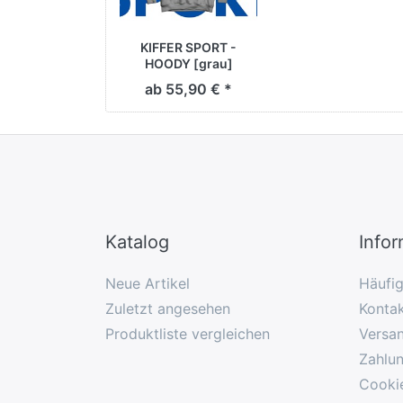
KIFFER SPORT -
HOODY [grau]
ab 55,90 € *
Katalog
Info
Neue Artikel
Häufi
Zuletzt angesehen
Konta
Produktliste vergleichen
Versa
Zahlu
Cooki