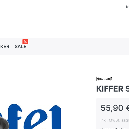
K
%
CKER
SALE
KIFFER 
55,90 
inkl. MwSt. zzg