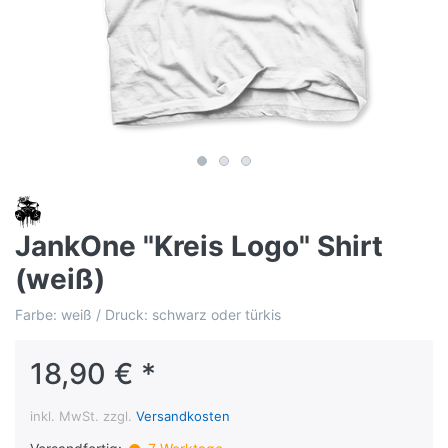
JankOne "Kreis Logo" Shirt
(weiß)
Farbe: weiß / Druck: schwarz oder türkis
18,90 € *
inkl. MwSt. zzgl.
Versandkosten