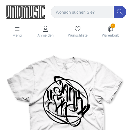
1
Menü
Anmelden
Wunschliste
Warenkorb