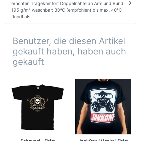
erhöhten Tragekomfort Doppelnähte an Arm und Bund
195 g/m² waschbar: 30°C (empfohlen) bis max. 40°C
Rundhals
Benutzer, die diesen Artikel
gekauft haben, haben auch
gekauft
Scheusal - Shirt
JankOne "Maske" Shirt