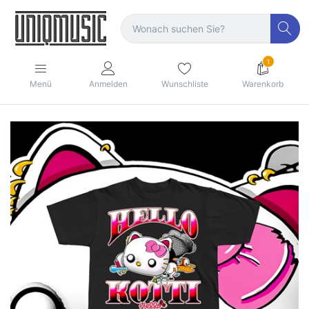
1
Menü
Anmelden
Wunschliste
Warenkorb