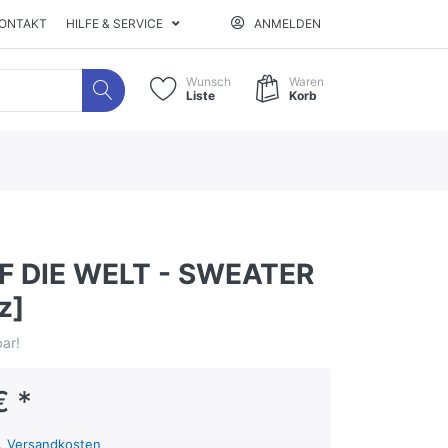
ONTAKT
HILFE & SERVICE
ANMELDEN
Wunsch
Waren
Liste
Korb
F DIE WELT - SWEATER
z]
ar!
€ *
l.
Versandkosten