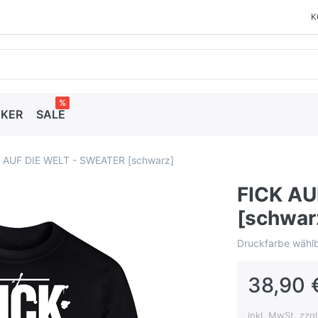
K
%
CKER
SALE
 AUF DIE WELT - SWEATER [schwarz]
FICK AU
[schwar
Druckfarbe wählb
38,90 
inkl. MwSt. zzg