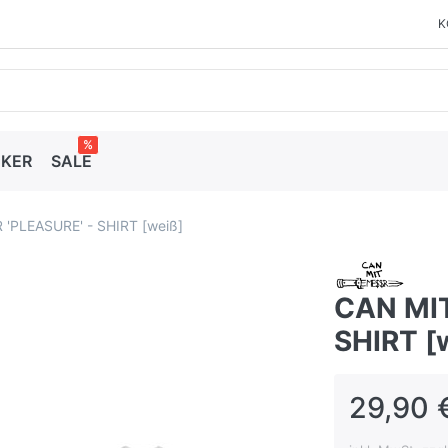
K
%
CKER
SALE
'PLEASURE' - SHIRT [weiß]
CAN MIT
SHIRT [
29,90 