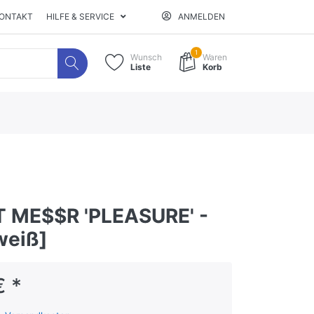
ONTAKT
HILFE & SERVICE
ANMELDEN
1
Wunsch
Waren
Liste
Korb
 ME$$R 'PLEASURE' -
weiß]
€ *