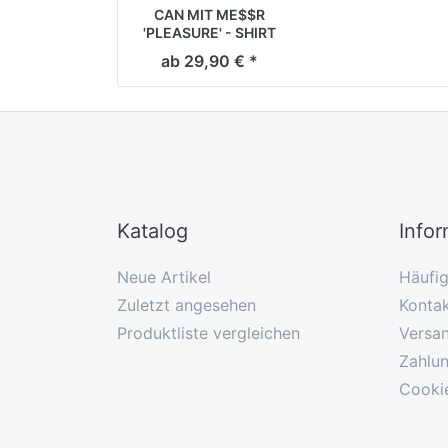
CAN MIT ME$$R
'PLEASURE' - SHIRT
[weiß]
ab 29,90 € *
Katalog
Info
Neue Artikel
Häufi
Zuletzt angesehen
Konta
Produktliste vergleichen
Versa
Zahlu
Cooki