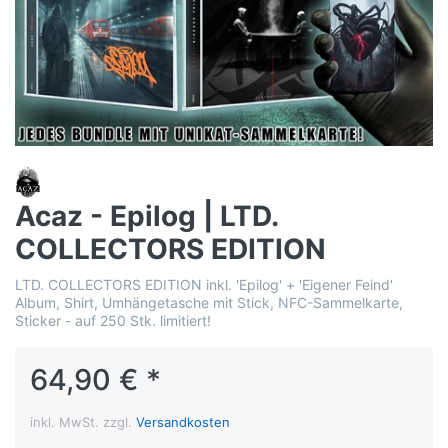
Acaz - Epilog | LTD.
COLLECTORS EDITION
LTD. COLLECTORS EDITION inkl. 'Epilog' + 'Eigener Feind'
Album, Shirt, Umhängetasche mit Stick, NFC-Sammelkarte,
Sticker - auf 250 Stk. limitiert!
64,90 € *
inkl. MwSt. zzgl.
Versandkosten