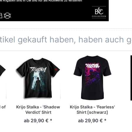
rtikel gekauft haben, haben auch 
 of
Krijo Stalka - 'Shadow
Krijo Stalka - 'Fearless'
Verdict' Shirt
Shirt [schwarz]
[schwarz]
ab 29,90 € *
ab 29,90 € *