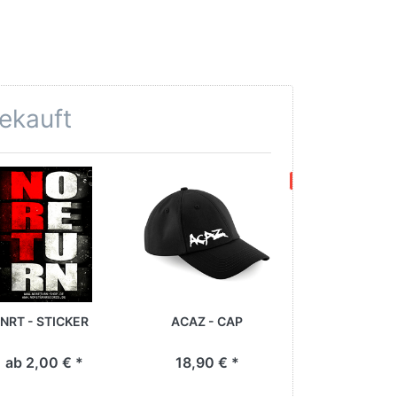
gekauft
- 4 %
NRT - STICKER
ACAZ - CAP
Acaz "Dark M
Hoody [gr
ab 2,00 € *
18,90 € *
% ab 45,90
47,90 € *