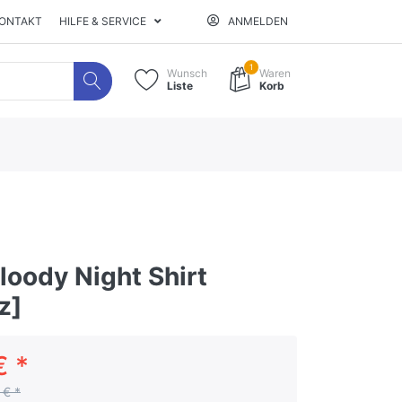
ONTAKT
HILFE & SERVICE
ANMELDEN
1
Wunsch
Waren
Liste
Korb
loody Night Shirt
z]
€ *
 € *