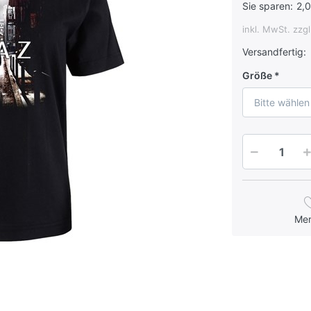
Sie sparen:
2,
inkl. MwSt. zzg
Versandfertig:
Größe
Bitte wählen
Me