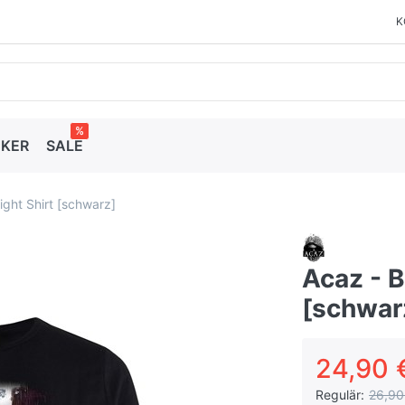
K
%
CKER
SALE
ight Shirt [schwarz]
Acaz - B
[schwar
24,90 
Regulär:
26,90