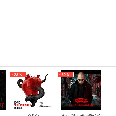
- 28 %
- 62 %
K-FIK -
Acaz "Schattenläufer"