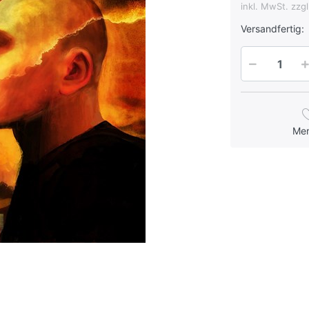
inkl. MwSt. zzg
Versandfertig:
Me