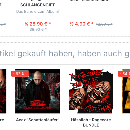
T
SCHLANGENGIFT
BUNDLE
Das Bundle zum Album!
% 28,90 € *
% 4,90 € *
 € *
12,90 € *
39,90 € *
rtikel gekauft haben, haben auch 
- 62 %
- 54 
re
Acaz "Schattenläufer"
Hässlich - Ragecore
BUNDLE