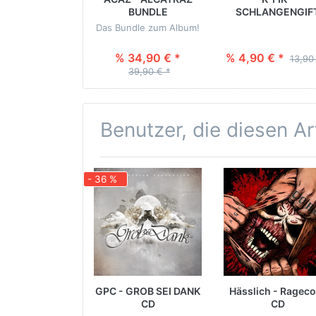
BUNDLE
SCHLANGENGIF
Das Bundle zum Album!
% 34,90 € *
% 4,90 € *
13,90
39,90 € *
Benutzer, die diesen A
- 36 %
GPC - GROB SEI DANK
Hässlich - Rageco
CD
CD