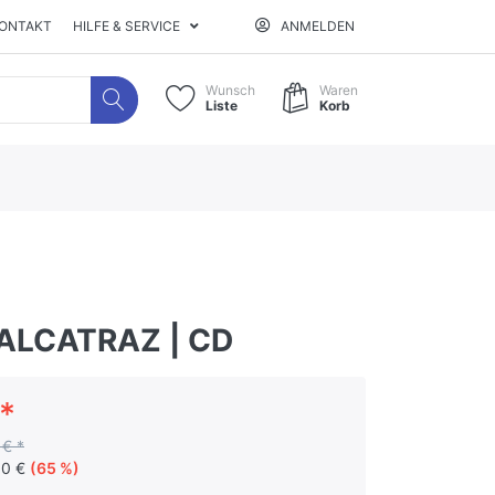
ONTAKT
HILFE & SERVICE
ANMELDEN
Wunsch
Waren
Liste
Korb
ALCATRAZ | CD
*
 € *
00 €
(65 %)