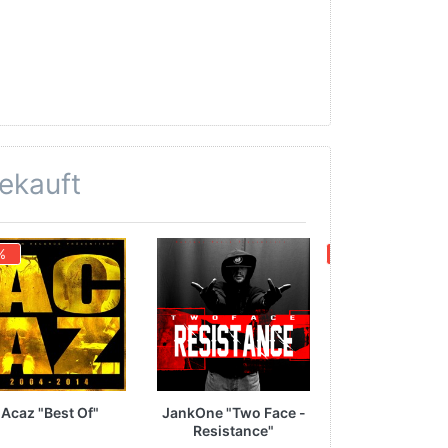
gekauft
%
- 65 %
Acaz "Best Of"
JankOne "Two Face -
K-FIK -
Resistance"
SCHLANGEN