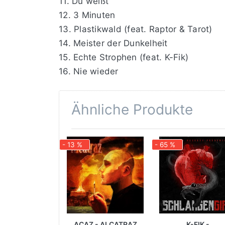
11. Du weißt
12. 3 Minuten
13. Plastikwald (feat. Raptor & Tarot)
14. Meister der Dunkelheit
15. Echte Strophen (feat. K-Fik)
16. Nie wieder
Ähnliche Produkte
- 13 %
- 65 %
ACAZ - ALCATRAZ
K-FIK -