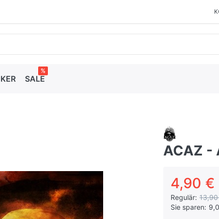
K
%
CKER
SALE
ACAZ - 
4,90 € 
Regulär:
13,90
Sie sparen:
9,