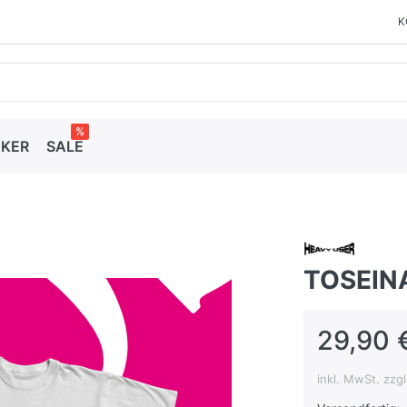
K
%
CKER
SALE
TOSEINA
29,90 
inkl. MwSt. zzg