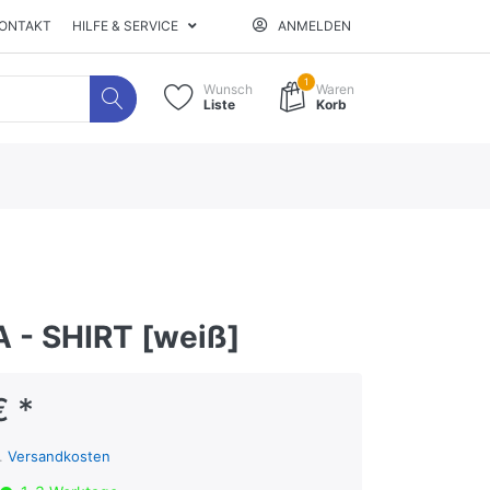
ONTAKT
HILFE & SERVICE
ANMELDEN
1
Wunsch
Waren
Liste
Korb
 - SHIRT [weiß]
€ *
l.
Versandkosten