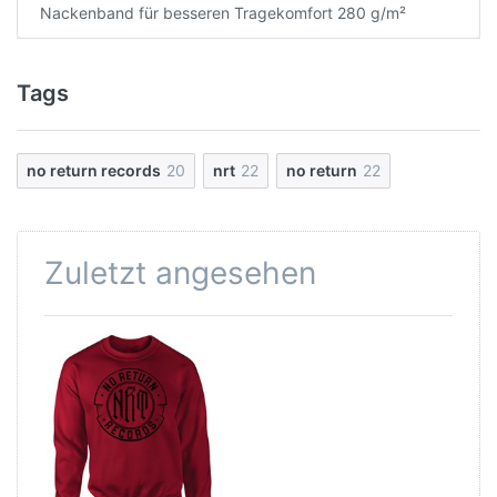
Nackenband für besseren Tragekomfort 280 g/m²
Tags
no return records
20
nrt
22
no return
22
Zuletzt angesehen