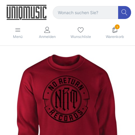
1
Menü
Anmelden
Wunschliste
Warenkorb