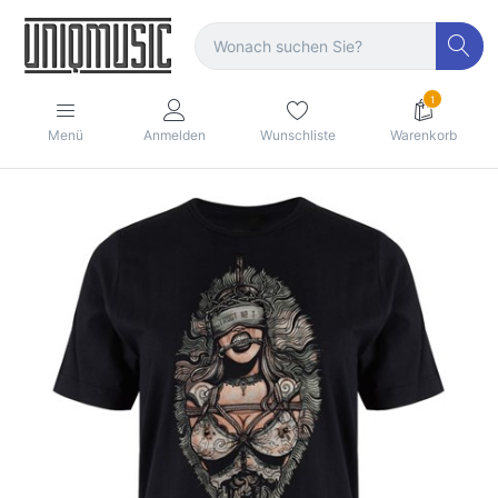
1
Menü
Anmelden
Wunschliste
Warenkorb