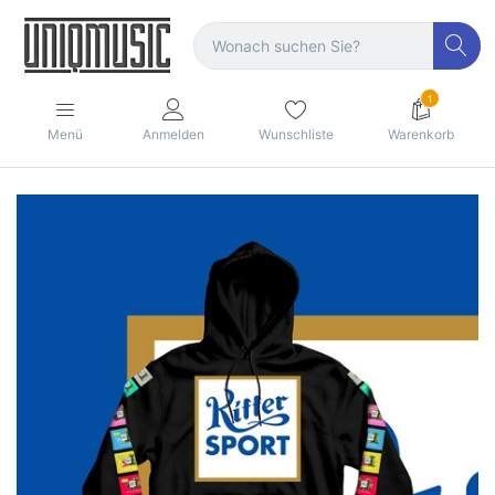
1
Menü
Anmelden
Wunschliste
Warenkorb