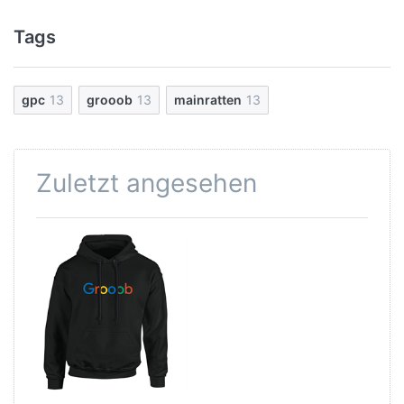
Tags
gpc
13
grooob
13
mainratten
13
Zuletzt angesehen