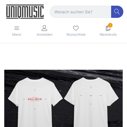
1
Menü
Anmelden
Wunschliste
Warenkorb