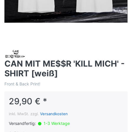
CAN MIT ME$$R 'KILL MICH' -
SHIRT [weiß]
Front & Back Print!
29,90 € *
inkl. MwSt. zzgl.
Versandkosten
Versandfertig:
1-3 Werktage